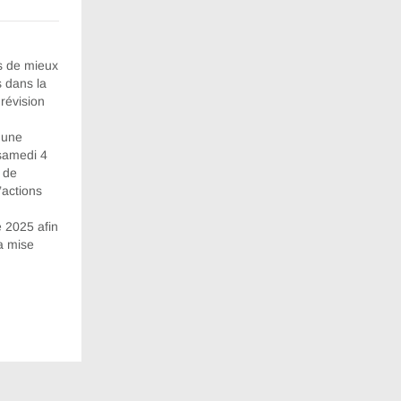
s de mieux
s dans la
révision
 une
 samedi 4
t de
’actions
e 2025 afin
a mise