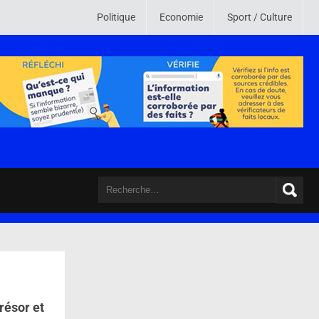
u monde. Son credo est de mettre en ligne des informations crédibles , vé
Politique
Economie
Sport / Culture
résor et