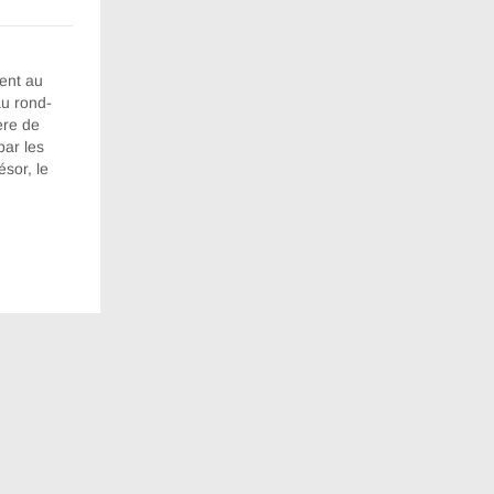
ent au
au rond-
ère de
par les
sor, le