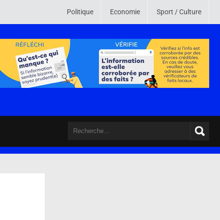
 monde. Son credo est de mettre en ligne des informations crédibles , vér
Politique
Economie
Sport / Culture