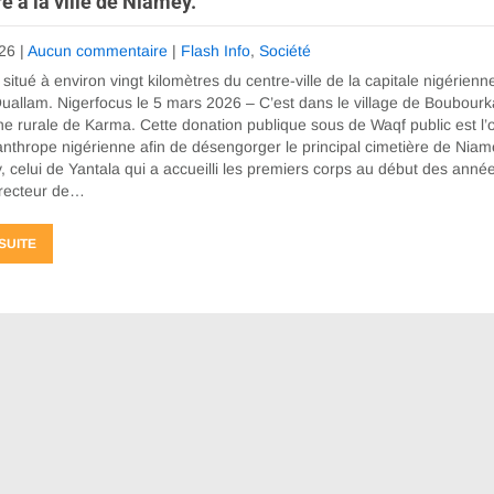
e à la ville de Niamey.
26
|
Aucun commentaire
|
Flash Info
,
Société
 situé à environ vingt kilomètres du centre-ville de la capitale nigérienn
uallam. Nigerfocus le 5 mars 2026 – C’est dans le village de Boubour
e rurale de Karma. Cette donation publique sous de Waqf public est l
anthrope nigérienne afin de désengorger le principal cimetière de Niame
 celui de Yantala qui a accueilli les premiers corps au début des année
directeur de…
 SUITE