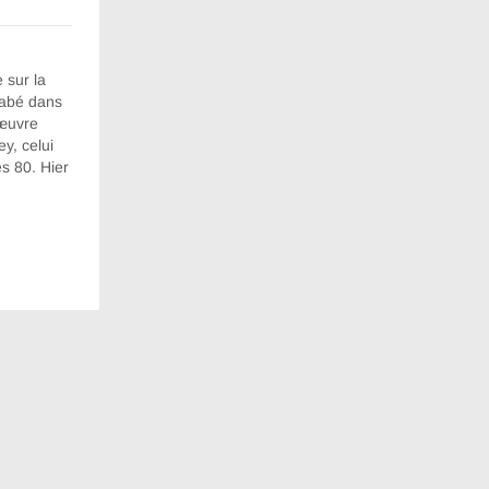
e sur la
kabé dans
’œuvre
y, celui
s 80. Hier