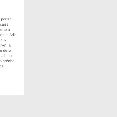
 porter
nçaise,
verte à
nt d’Arlit
eaux
ive”, a
e de la
s d’une
s précisé
tude…