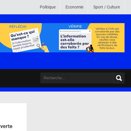
 monde. Son credo est de mettre en ligne des informations crédibles , vér
Politique
Economie
Sport / Culture
uverte