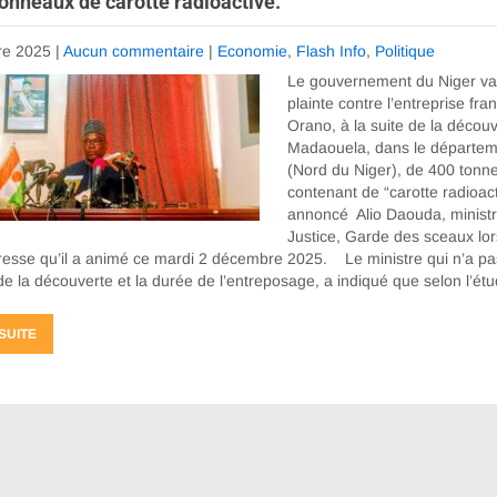
onneaux de carotte radioactive.
re 2025
|
Aucun commentaire
|
Economie
,
Flash Info
,
Politique
Le gouvernement du Niger va
plainte contre l’entreprise fra
Orano, à la suite de la décou
Madaouela, dans le départeme
(Nord du Niger), de 400 tonn
contenant de “carotte radioact
annoncé Alio Daouda, ministr
Justice, Garde des sceaux lor
resse qu’il a animé ce mardi 2 décembre 2025. Le ministre qui n’a pa
 de la découverte et la durée de l’entreposage, a indiqué que selon l’é
 SUITE