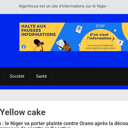
Nigerfocus est un site d’informations sur le Niger et le reste du
Société
Santé
 Yellow cake
: le Niger va porter plainte contre Orano après la déco