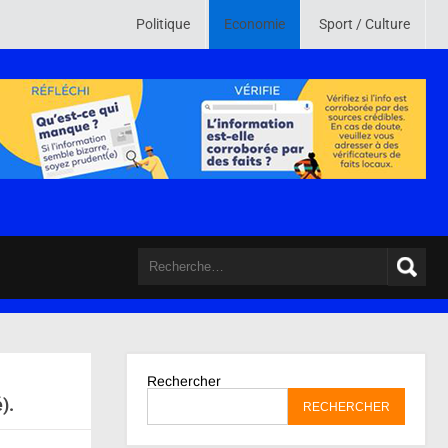
 Son credo est de mettre en ligne des informations crédibles , vérifiées e
Politique
Economie
Sport / Culture
Rechercher
).
RECHERCHER