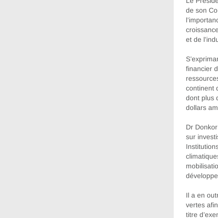
Le Présid
de son Con
l’importan
croissance
et de l’in
S’expriman
financier 
ressources
continent 
dont plus 
dollars am
Dr Donkor 
sur invest
Institutio
climatiqu
mobilisati
développe
Il a en ou
vertes afi
titre d’ex