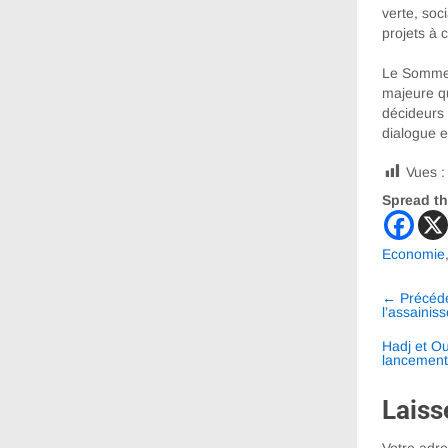
verte, soc
projets à
Le Sommet 
majeure qu
décideurs 
dialogue et
Vues :
Spread th
Economie
Navig
←
Précéd
entre
l’assainis
les
Hadj et O
lancement 
articl
Laiss