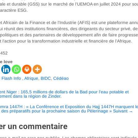
iale et durable (GSS) sur le marché de l’UEMOA en juillet 2024 pour so
 caractère ESG.
Africain de la Finance et de l’Industrie (AFIS) est une plateforme ann
i réunit des institutions financières, des dirigeants du secteur privé, de
politiques et des partenaires de développement afin de faire progresse
 l’action pour la transformation industrielle et financière de l’Afrique.
452
e love
,
Flash Info
,
Afrique
,
BIDC
,
Cédéao
ation
ent
Niger : 165,5 millions de dollars de la Bad pour l’eau potable et
sement dans la région de Zinder.
umra 1447H : « La Conférence et Exposition du Hajj 1447H marquent l
des préparatifs pour la prochaine saison du Pèlerinage »
Suivant
→
es
er un commentaire