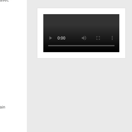
s avec
*
ain