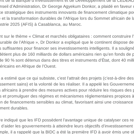
ent de la Banque d’Investissement et de Développement de la CEDEAO
seil d’Administration, Dr George Agyekum Donkor, a plaidé en faveur 
ce stratégique des instruments innovants de financement climatique po
 et la transformation durables de l’Afrique lors du Sommet africain de l
dustrie 2025 (AFIS) à Casablanca, au Maroc.
t sur le thème « Climat et marchés obligataires : comment construire l
durable de l’Afrique », Dr Donkor a expliqué que le continent dispose de
 suffisantes pour financer ses investissements intelligents. Il a soulign
détient plus de 160 milliards de dollars américains rien qu’en fonds de 
de 90 % sont détenus dans des titres et instruments d’État, dont 40 mill
éricains en Afrique de l’Ouest.
a estimé que ce qui subsiste, c’est l’attrait des projets (c’est-à-dire des
issement sains) et la volonté de les réaliser. Il a appelé les Gouverneme
ns africains à prendre des mesures actives pour réduire les risques des 
es et promulguer des régimes et mécanismes réglementaires propices à
on de financements sensibles au climat, favorisant ainsi une croissance
ment durables.
tre indiqué que les IFD possèdent l’avantage unique de catalyser ces r
n d’aider les gouvernements à atteindre leurs objectifs d’investissement 
emple, il a rappelé que la BIDC a été la première IFD à avoir émis une o