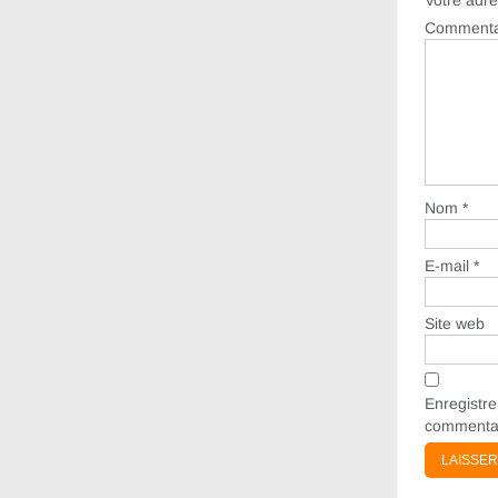
Votre adre
Commenta
Nom
*
E-mail
*
Site web
Enregistr
commentai