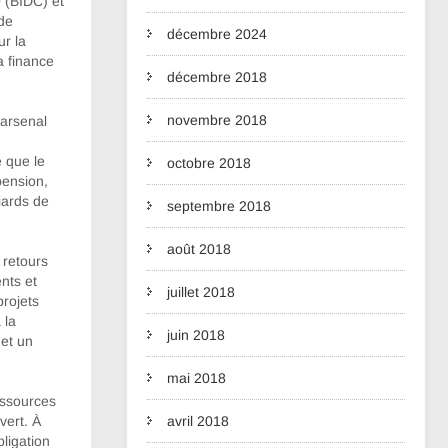
 (BIDC) et
de
décembre 2024
ur la
a finance
décembre 2018
novembre 2018
’arsenal
é que le
octobre 2018
pension,
iards de
septembre 2018
août 2018
 retours
nts et
juillet 2018
projets
 la
juin 2018
 et un
mai 2018
essources
avril 2018
vert. À
bligation