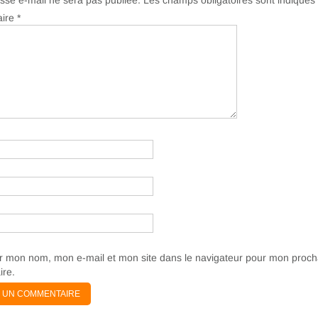
sse e-mail ne sera pas publiée.
Les champs obligatoires sont indiqué
ire
*
er mon nom, mon e-mail et mon site dans le navigateur pour mon proch
re.