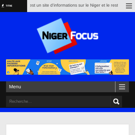
Nigerfocus est un site d’informations sur le Niger et le reste du monde. 
TITRE
Menu