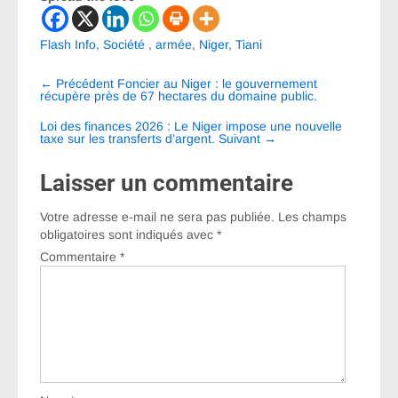
Flash Info
,
Société
,
armée
,
Niger
,
Tiani
Navigation
←
Précédent
Foncier au Niger : le gouvernement
entre
récupère près de 67 hectares du domaine public.
les
Loi des finances 2026 : Le Niger impose une nouvelle
taxe sur les transferts d’argent.
Suivant
→
articles
Laisser un commentaire
Votre adresse e-mail ne sera pas publiée.
Les champs
obligatoires sont indiqués avec
*
Commentaire
*