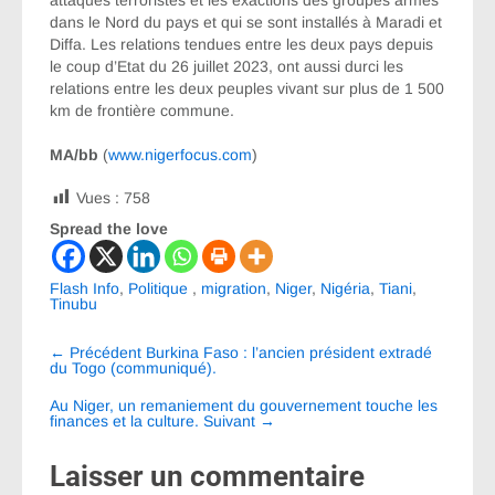
dans le Nord du pays et qui se sont installés à Maradi et
Diffa. Les relations tendues entre les deux pays depuis
le coup d’Etat du 26 juillet 2023, ont aussi durci les
relations entre les deux peuples vivant sur plus de 1 500
km de frontière commune.
MA/bb
(
www.nigerfocus.com
)
Vues :
758
Spread the love
Flash Info
,
Politique
,
migration
,
Niger
,
Nigéria
,
Tiani
,
Tinubu
Navigation
←
Précédent
Burkina Faso : l’ancien président extradé
entre
du Togo (communiqué).
les
Au Niger, un remaniement du gouvernement touche les
finances et la culture.
Suivant
→
articles
Laisser un commentaire