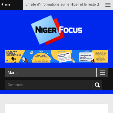
rfocus est un site d’informations sur le Niger et le reste du monde. Son 
TITRE
Menu