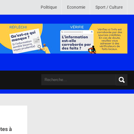
u monde. Son credo est de mettre en ligne des informations crédibles , vé
Politique
Economie
Sport / Culture
tes à