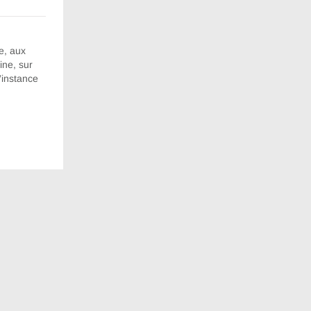
e, aux
ine, sur
’instance