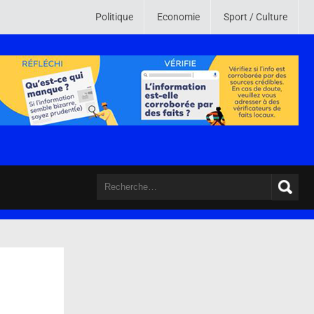
u monde. Son credo est de mettre en ligne des informations crédibles , vé
Politique
Economie
Sport / Culture