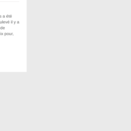
s a été
levé il y a
 de
ix pour,