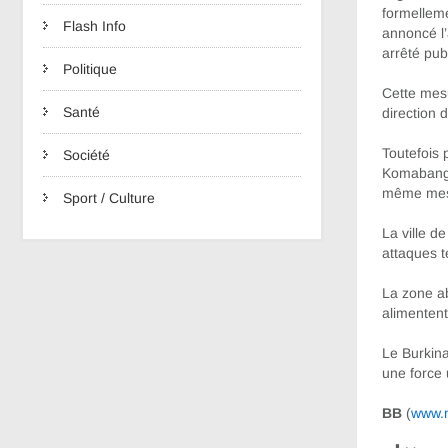
formelleme
Flash Info
annoncé l
arrêté pub
Politique
Cette mesu
Santé
direction
Toutefois 
Société
Komabangou
même mesu
Sport / Culture
La ville de
attaques t
La zone ab
alimentent
Le Burkina
une force
BB
(
www.n