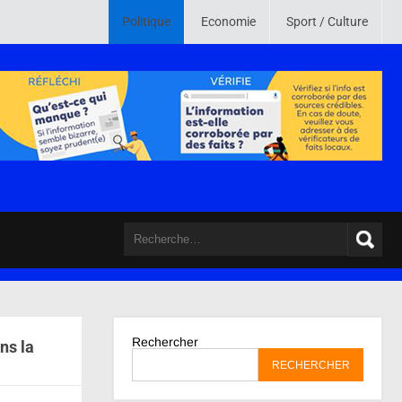
. Son credo est de mettre en ligne des informations crédibles , vérifiées
Politique
Economie
Sport / Culture
Rechercher
ns la
RECHERCHER