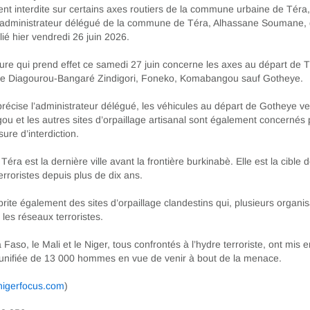
nt interdite sur certains axes routiers de la commune urbaine de Téra,
’administrateur délégué de la commune de Téra, Alhassane Soumane,
lié hier vendredi 26 juin 2026.
re qui prend effet ce samedi 27 juin concerne les axes au départ de 
 de Diagourou-Bangaré Zindigori, Foneko, Komabangou sauf Gotheye.
précise l’administrateur délégué, les véhicules au départ de Gotheye v
 et les autres sites d’orpaillage artisanal sont également concernés 
re d’interdiction.
 Téra est la dernière ville avant la frontière burkinabè. Elle est la cible 
erroristes depuis plus de dix ans.
rite également des sites d’orpaillage clandestins qui, plusieurs organis
 les réseaux terroristes.
 Faso, le Mali et le Niger, tous confrontés à l’hydre terroriste, ont mis 
 unifiée de 13 000 hommes en vue de venir à bout de la menace.
igerfocus.com
)