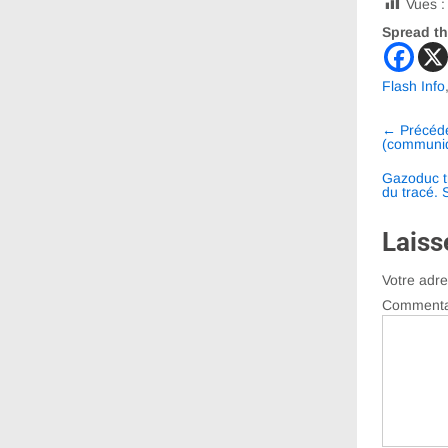
Vues :
Spread th
Flash Info
Navig
←
Précéd
entre
(communi
les
Gazoduc tr
du tracé.
articl
Laiss
Votre adre
Commenta