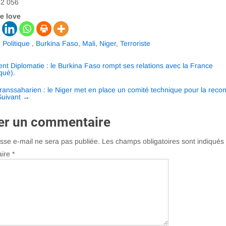
2 056
e love
,
Politique
,
Burkina Faso
,
Mali
,
Niger
,
Terroriste
ation
ent
Diplomatie : le Burkina Faso rompt ses relations avec la France
qué).
anssaharien : le Niger met en place un comité technique pour la reco
Suivant
→
es
er un commentaire
sse e-mail ne sera pas publiée.
Les champs obligatoires sont indiqué
ire
*