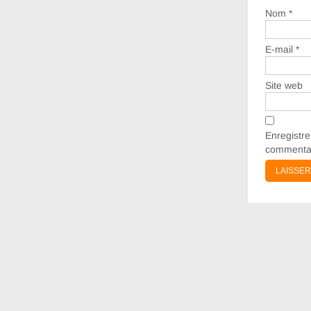
Nom
*
E-mail
*
Site web
Enregistr
commentai