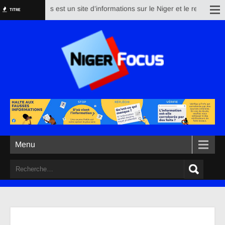
Nigerfocus est un site d’informations sur le Niger et le reste du mond
TITRE
Menu