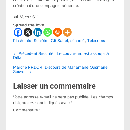
création d’une compagnie aérienne.
Vues :
611
Spread the love
Flash Info
,
Société
,
G5 Sahel
,
sécurité
,
Télécoms
Navigation
←
Précédent
Sécurité : Le couvre-feu est assoupli à
entre
Diffa.
les
Marche FRDDR: Discours de Mahamane Ousmane
Suivant
→
articles
Laisser un commentaire
Votre adresse e-mail ne sera pas publiée.
Les champs
obligatoires sont indiqués avec
*
Commentaire
*