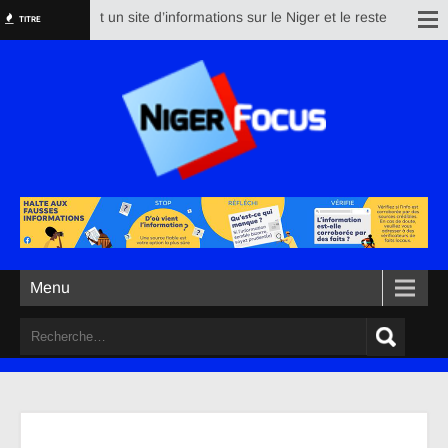
erfocus est un site d’informations sur le Niger et le reste du monde. Son
TITRE
Menu