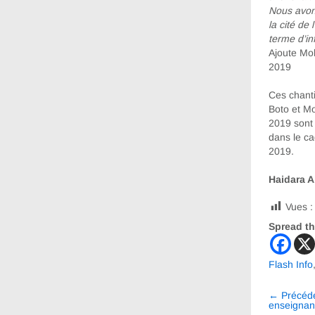
Nous avons
la cité de
terme d’in
Ajoute Moh
2019
Ces chanti
Boto et Mo
2019 sont 
dans le ca
2019.
Haidara 
Vues :
Spread th
Flash Info
Navig
←
Précéd
entre
enseignan