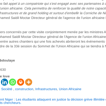
 fait appel à un compatriote qui s’est engagé avec ses partenaires à c
 l’union africaine. Cela permettra de renforcer la qualité de notre capaci
frastructures et de grand holding et surtout d’embellir la Corniche de 
amed Saidil Moctar Directeur général de l’agence de l’union africaine 
ers concernés par cette visite conjointement menée par les ministres
hamed Saidil Moctar Directeur général de l’Agence de l’union Africaine
entre autres chantiers qui une fois achevés abriteront les événements 
dre de la 33è session du Sommet de l’Union Africaine qui se tiendra à
Abdoulaye
630
e love
,
Société
,
construction
,
Infrastructures
,
Union Africaine
ation
ent
Niger : Les étudiants attaquent en justice la décision grève illimitée
ts chercheurs.