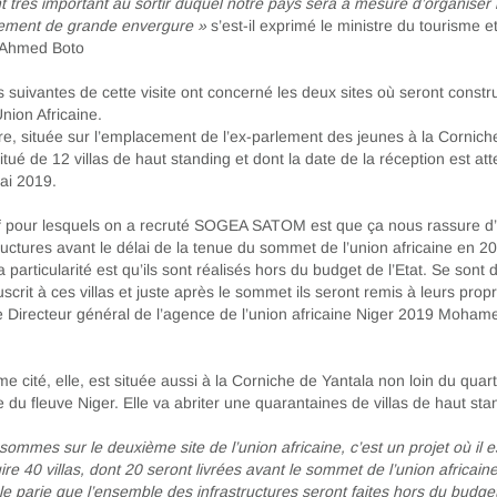
très important au sortir duquel notre pays sera à mesure d’organiser 
ement de grande envergure »
s’est-il exprimé le ministre du tourisme e
t Ahmed Boto
 suivantes de cette visite ont concerné les deux sites où seront constru
Union Africaine.
e, située sur l’emplacement de l’ex-parlement des jeunes à la Cornich
itué de 12 villas de haut standing et dont la date de la réception est a
ai 2019.
if pour lesquels on a recruté SOGEA SATOM est que ça nous rassure d’
tructures avant le délai de la tenue du sommet de l’union africaine en 20
 particularité est qu’ils sont réalisés hors du budget de l’Etat. Se sont 
uscrit à ces villas et juste après le sommet ils seront remis à leurs propr
e Directeur général de l’agence de l’union africaine Niger 2019 Mohame
e cité, elle, est située aussi à la Corniche de Yantala non loin du qua
 du fleuve Niger. Elle va abriter une quarantaines de villas de haut sta
 sommes sur le deuxième site de l’union africaine, c’est un projet où il 
ire 40 villas, dont 20 seront livrées avant le sommet de l’union africain
 le parie que l’ensemble des infrastructures seront faites hors du budget 