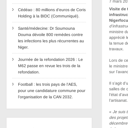
7 mars 20
Visite de
Cédéao : 80 millions d’euros de Coris
infrastru
Holding à la BIDC (Communiqué).
Nigerfocu
d’infrast
Santé/médecine: Dr Soumouna
ministre d
Douma dévoile 800 remèdes contre
apprécié l
les infections les plus récurrentes au
la tenue d
Niger.
travaux.
Journée de la refondation 2026 : Le
Lors de cet
M62 passe en revue les trois de la
le ministr
sur l’avan
refondation.
Il s’agit d
Football : les trois pays de l’AES,
salles de 
pour une candidature commune pour
l’état d’a
l’organisation de la CAN 2032.
l’artisanat.
«
Je suis 
des projet
décembre 2