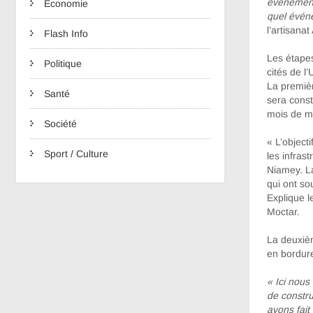
évènement 
Economie
quel évén
l’artisana
Flash Info
Les étapes
Politique
cités de l’
La premièr
Santé
sera const
mois de m
Société
« L’object
Sport / Culture
les infras
Niamey. La
qui ont so
Explique l
Moctar.
La deuxièm
en bordure
« Ici nous
de constru
avons fait