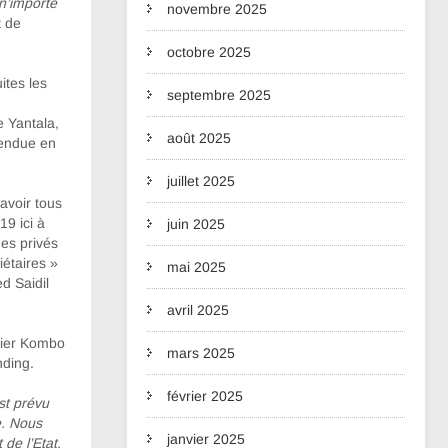
n’importe
novembre 2025
t de
octobre 2025
ites les
septembre 2025
e Yantala,
août 2025
ttendue en
juillet 2025
avoir tous
19 ici à
juin 2025
des privés
iétaires »
mai 2025
d Saidil
avril 2025
rtier Kombo
mars 2025
nding.
février 2025
est prévu
e. Nous
janvier 2025
de l’Etat.