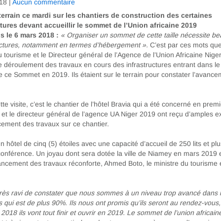
18
|
Aucun commentaire
 terrain ce mardi sur les chantiers de construction des certaines
ctures devant accueillir le sommet de l’Union africaine 2019
s le 6 mars 2018 :
« Organiser un sommet de cette taille nécessite b
ructures, notamment en termes d’hébergement ».
C’est par ces mots que
u tourisme et le Directeur général de l’Agence de l’Union Africaine Nige
e déroulement des travaux en cours des infrastructures entrant dans l
e ce Sommet en 2019. Ils étaient sur le terrain pour constater l’avanc
te visite, c’est le chantier de l’hôtel Bravia qui a été concerné en premi
e et le directeur général de l’agence UA Niger 2019 ont reçu d’amples ex
cement des travaux sur ce chantier.
’un hôtel de cinq (5) étoiles avec une capacité d’accueil de 250 lits et pl
conférence. Un joyau dont sera dotée la ville de Niamey en mars 2019 
vancement des travaux réconforte, Ahmed Boto, le ministre du tourisme 
très ravi de constater que nous sommes à un niveau trop avancé dans l
s qui est de plus 90%. Ils nous ont promis qu’ils seront au rendez-vous
018 ils vont tout finir et ouvrir en 2019. Le sommet de l’union africain