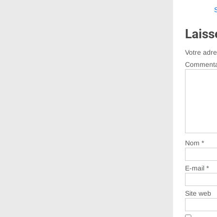
les
articl
Laiss
Votre adre
Commenta
Nom
*
E-mail
*
Site web