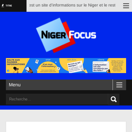
Nigerfocus est un site d’informations sur le Niger et le reste du monde. 
TITRE
Menu