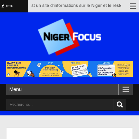
igerfocus est un site d’informations sur le Niger et le reste du monde. S
TITRE
Menu