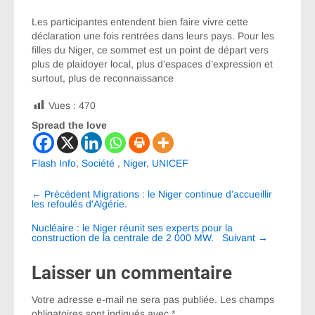
Les participantes entendent bien faire vivre cette
déclaration une fois rentrées dans leurs pays. Pour les
filles du Niger, ce sommet est un point de départ vers
plus de plaidoyer local, plus d’espaces d’expression et
surtout, plus de reconnaissance
Vues :
470
Spread the love
Flash Info
,
Société
,
Niger
,
UNICEF
Navigation
←
Précédent
Migrations : le Niger continue d’accueillir
entre
les refoulés d’Algérie.
les
Nucléaire : le Niger réunit ses experts pour la
construction de la centrale de 2 000 MW.
Suivant
→
articles
Laisser un commentaire
Votre adresse e-mail ne sera pas publiée.
Les champs
obligatoires sont indiqués avec
*