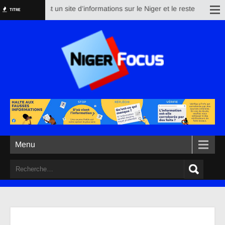
erfocus est un site d’informations sur le Niger et le reste du monde. Son
TITRE
Menu