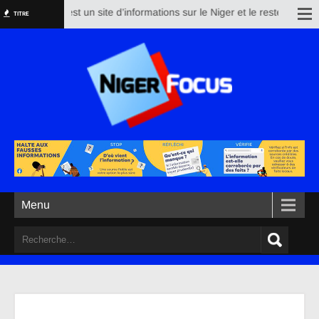
igerfocus est un site d’informations sur le Niger et le reste du monde. S
TITRE
Menu