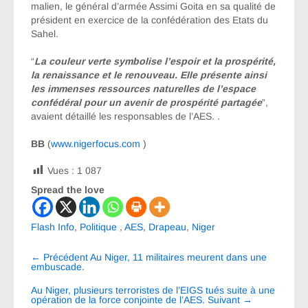
malien, le général d’armée Assimi Goita en sa qualité de
président en exercice de la confédération des Etats du
Sahel.
“
La couleur verte symbolise l’espoir et la prospérité,
la renaissance et le renouveau. Elle présente ainsi
les immenses ressources naturelles de l’espace
confédéral pour un avenir de prospérité partagée
”,
avaient détaillé les responsables de l’AES. .
BB
(
www.nigerfocus.com
)
Vues :
1 087
Spread the love
Flash Info
,
Politique
,
AES
,
Drapeau
,
Niger
Navigation
←
Précédent
Au Niger, 11 militaires meurent dans une
entre
embuscade.
les
Au Niger, plusieurs terroristes de l’EIGS tués suite à une
opération de la force conjointe de l’AES.
Suivant
→
articles